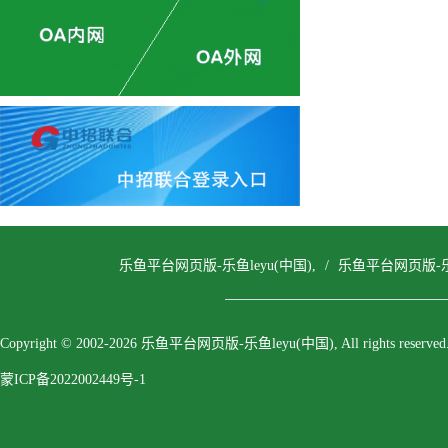
乐鱼平台网页版-乐鱼leyu(中国),
/
乐鱼平台网页版-乐鱼
Copyright © 2002-2026 乐鱼平台网页版-乐鱼leyu(中国), All rights reserved
蒙ICP备2022002449号-1