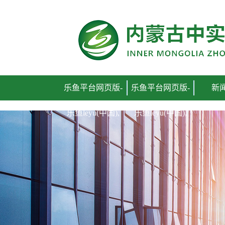
乐鱼平台网页版-
乐鱼平台网页版-
新
乐鱼leyu(中国),
乐鱼leyu(中国),