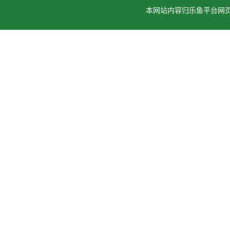
本网站内容归乐鱼平台网页