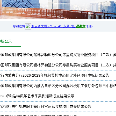
中标公示
中国邮政集团有限公司锡林郭勒盟分公司零星购买物业服务项目（二次）
中国邮政集团有限公司锡林郭勒盟分公司零星购买物业服务项目（二次）
农行内蒙古分行2026-2029年视频监控中心值守外包项目中标结果公告
中国邮政集团有限公司内蒙古自治区分公司办公楼职工餐厅外包项目中标
2026呼和浩特风筝艺术季系列活动成交结果公示
蒙商银行总行机关职工餐厅日常运营食材项目成交结果公告