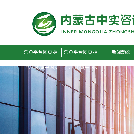
乐鱼平台网页版-
乐鱼平台网页版-
新闻动态
乐鱼leyu(中国),
乐鱼leyu(中国),