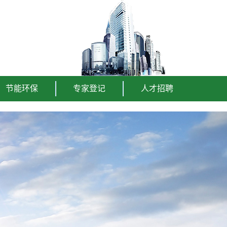
节能环保
专家登记
人才招聘