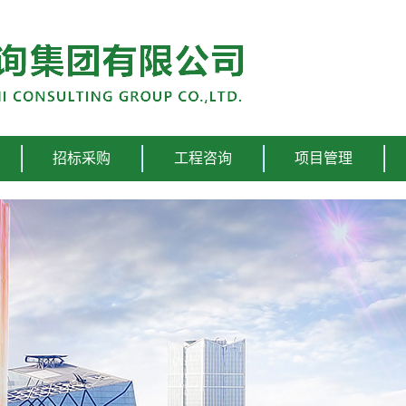
招标采购
工程咨询
项目管理