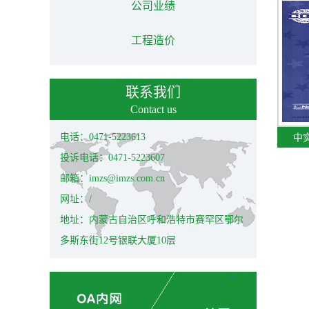
公司业绩
工程造价
联系我们
Contact us
电话：0471-5223613
中
投诉电话：0471-5223607
邮箱：imzs@imzs.com.cn
网址：/
地址：内蒙古自治区呼和浩特市赛罕区鄂尔
多斯东街12号银联大厦10层