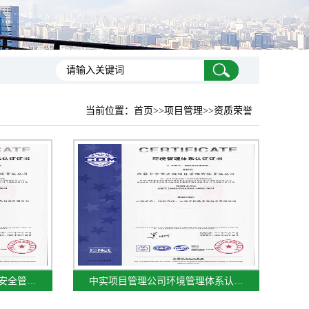
当前位置：
首页
>>项目管理>>资质荣誉
安全管…
中实项目管理公司环境管理体系认…