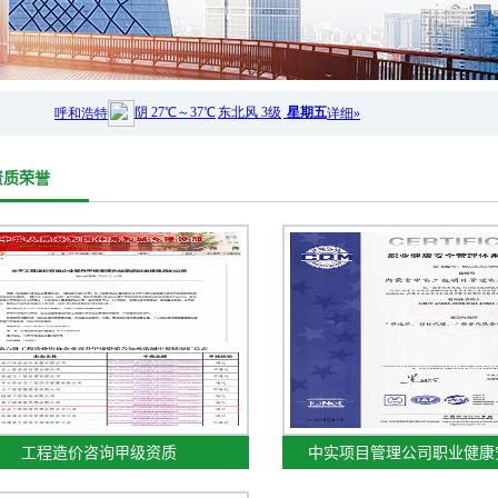
资质荣誉
工程造价咨询甲级资质
中实项目管理公司职业健康