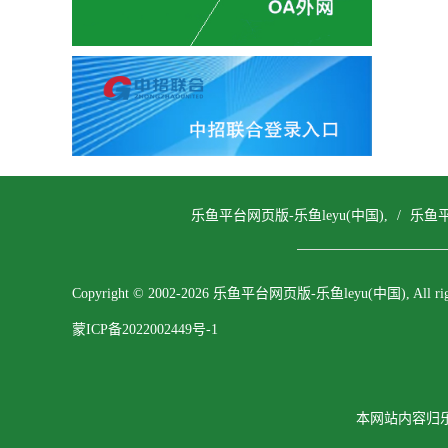
乐鱼平台网页版-乐鱼leyu(中国),
/
乐鱼平
Copyright © 2002-2026 乐鱼平台网页版-乐鱼leyu(中国), All right
蒙ICP备2022002449号-1
本网站内容归乐