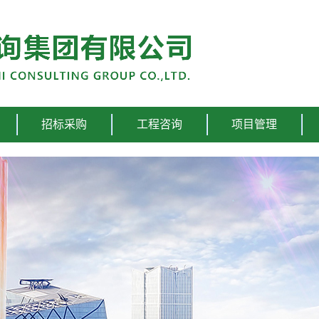
招标采购
工程咨询
项目管理