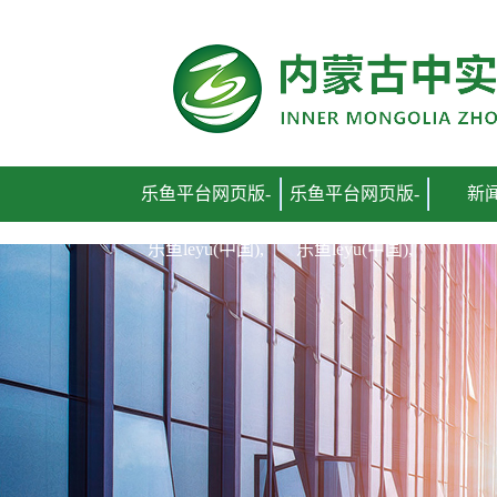
乐鱼平台网页版-
乐鱼平台网页版-
新
乐鱼leyu(中国),
乐鱼leyu(中国),