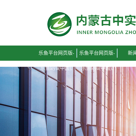
乐鱼平台网页版-
乐鱼平台网页版-
新
乐鱼leyu(中国),
乐鱼leyu(中国),