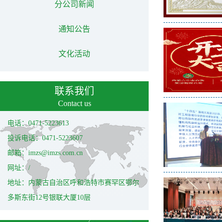
分公司新闻
通知公告
文化活动
联系我们
Contact us
电话：0471-5223613
投诉电话：0471-5223607
邮箱：imzs@imzs.com.cn
网址：/
地址：内蒙古自治区呼和浩特市赛罕区鄂尔
多斯东街12号银联大厦10层