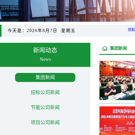
今天是：2026年8月7日 星期五
集团新闻
新闻动态
News
集团新闻
招标公司新闻
节能公司新闻
项目公司新闻