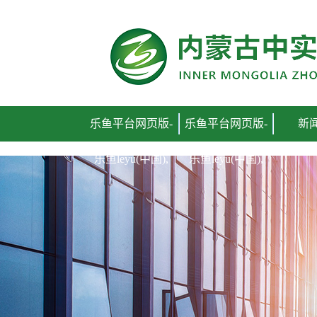
乐鱼平台网页版-
乐鱼平台网页版-
新
乐鱼leyu(中国),
乐鱼leyu(中国),