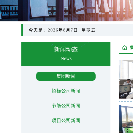
今天是：2026年8月7日 星期五
新闻动态
News
集团新闻
招标公司新闻
节能公司新闻
项目公司新闻