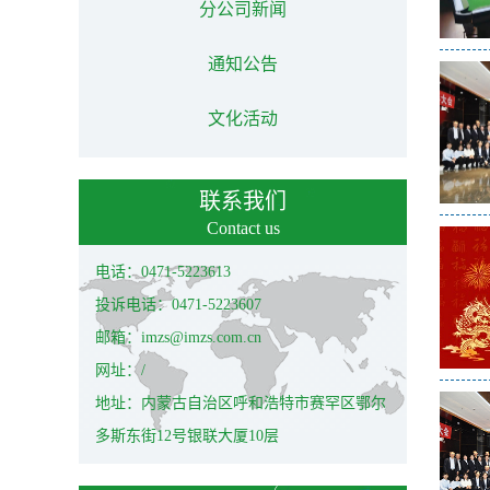
分公司新闻
通知公告
文化活动
联系我们
Contact us
电话：0471-5223613
投诉电话：0471-5223607
邮箱：imzs@imzs.com.cn
网址：/
地址：内蒙古自治区呼和浩特市赛罕区鄂尔
多斯东街12号银联大厦10层