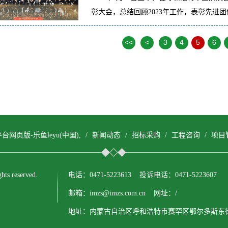
彰大会，总结回顾2023年工作，表彰先进团
<<
<
3
4
5
6
台网页版-乐鱼leyu(中国),
/
新闻动态
/
招标采购
/
工程咨询
/
项目
s reserved.
电话：0471-5223613 投诉电话：0471-5223607
邮箱：imzs@imzs.com.cn 网址：/
地址：内蒙古自治区呼和浩特市赛罕区鄂尔多斯东街