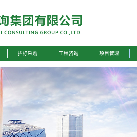
招标采购
工程咨询
项目管理