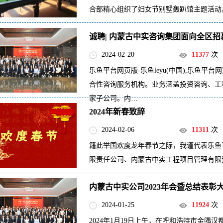
合部精心组织了妇女节别墅轰趴馆主题活动
诚聘| 内蒙古中实咨询集团面向全区招
2024-02-20
11377
次
乐鱼平台网页版-乐鱼leyu(中国),乐鱼平台网
合性咨询服务机构。业务涵盖投资咨询、工
家子公司。内…
2024年新春致辞
2024-02-06
11311
次
籍此举国欢度龙年春节之际，我谨代表乐鱼平台
限责任公司、内蒙古中实工程项目管理有限
内蒙古中实公司2023年会暨总结表彰
2024-01-25
11924
次
2024年1月19日上午，在呼和浩特市金隅