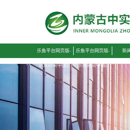
乐鱼平台网页版-
乐鱼平台网页版-
新
乐鱼leyu(中国),
乐鱼leyu(中国),