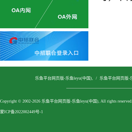
乐鱼平台网页版-乐鱼leyu(中国),
/
乐鱼平台网页版-乐鱼
Copyright © 2002-2026 乐鱼平台网页版-乐鱼leyu(中国), All rights reserved
蒙ICP备2022002449号-1