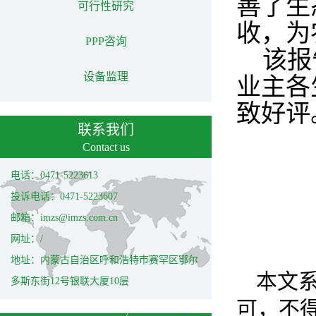
善了生
可行性研究
收，为
PPP咨询
该报
设备监理
业主各
致好评
联系我们
Contact us
电话：0471-5223613
投诉电话：0471-5223607
邮箱：imzs@imzs.com.cn
网址：/
地址：内蒙古自治区呼和浩特市赛罕区鄂尔
本文
多斯东街12号银联大厦10层
可，不