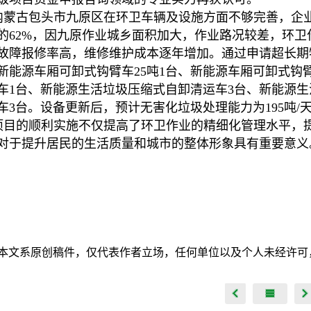
内蒙古包头市九原区在环卫车辆及设施方面不够完善，企业
的62%，因九原作业城乡面积加大，作业路况较差，环卫
故障报修率高，维修维护成本逐年增加。通过申请超长期
新能源车厢可卸式钩臂车25吨1台、新能源车厢可卸式钩臂
车1台、新能源生活垃圾压缩式自卸清运车3台、新能源生
车3台。设备更新后，预计无害化垃圾处理能力为195吨/天
项目的顺利实施不仅提高了环卫作业的精细化管理水平，
对于提升居民的生活质量和城市的整体形象具有重要意义
本文系原创稿件，仅代表作者立场，任何单位以及个人未经许可