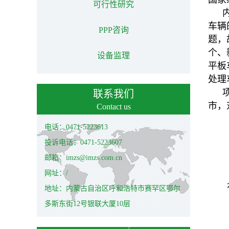
可行性研究
车辆
PPP咨询
题，
个、
设备监理
平板
处理
联系我们
市，
Contact us
电话：0471-5223613
投诉电话：0471-5223607
邮箱：imzs@imzs.com.cn
网址：/
地址：内蒙古自治区呼和浩特市赛罕区鄂尔
多斯东街12号银联大厦10层