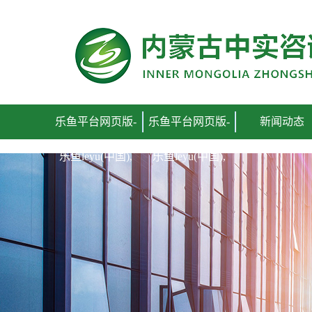
乐鱼平台网页版-
乐鱼平台网页版-
新闻动态
乐鱼leyu(中国),
乐鱼leyu(中国),