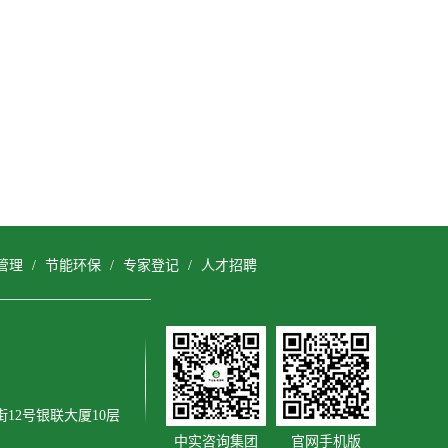
管理
/
节能环保
/
专家登记
/
人才招聘
12号银联大厦10层
中实咨询集团
官网手机版