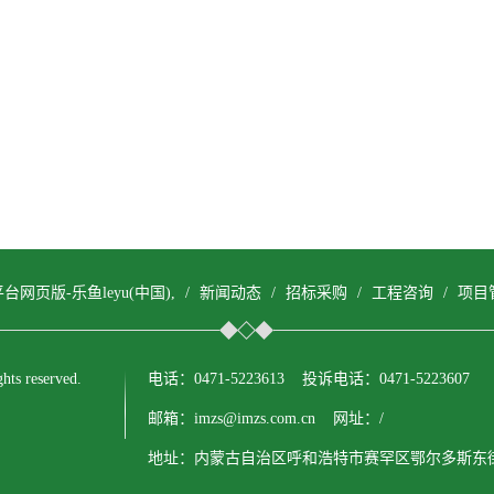
台网页版-乐鱼leyu(中国),
/
新闻动态
/
招标采购
/
工程咨询
/
项目
s reserved.
电话：0471-5223613 投诉电话：0471-5223607
邮箱：imzs@imzs.com.cn 网址：/
地址：内蒙古自治区呼和浩特市赛罕区鄂尔多斯东街