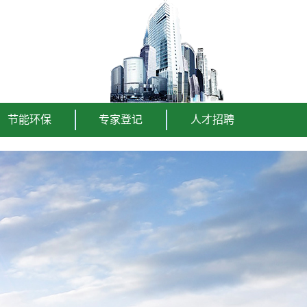
节能环保
专家登记
人才招聘