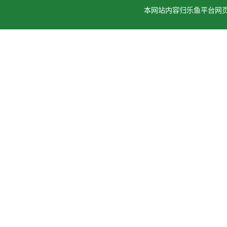
本网站内容归乐鱼平台网页