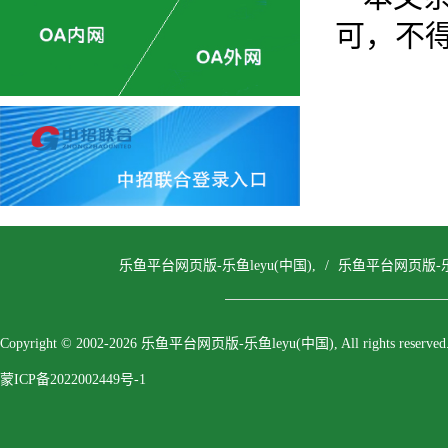
可，不
乐鱼平台网页版-乐鱼leyu(中国),
/
乐鱼平台网页版-乐鱼
Copyright © 2002-2026 乐鱼平台网页版-乐鱼leyu(中国), All rights reserved
蒙ICP备2022002449号-1