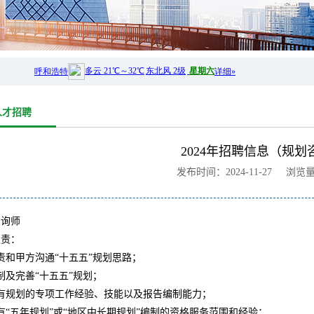
人才招聘
2024年招聘信息（规划
发布时间：2024-11-27 浏览
咨询师
职责：
责和甲方沟通“十五五”规划思路；
制及完善“十五五”规划；
具有规划的专项工作经验、技能以及报告编制能力；
有“五年规划”或“地区中长期规划”编制的资格服务范围和经验；