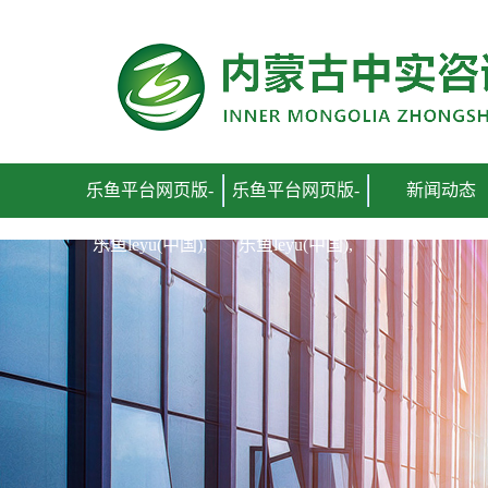
乐鱼平台网页版-
乐鱼平台网页版-
新闻动态
乐鱼leyu(中国),
乐鱼leyu(中国),