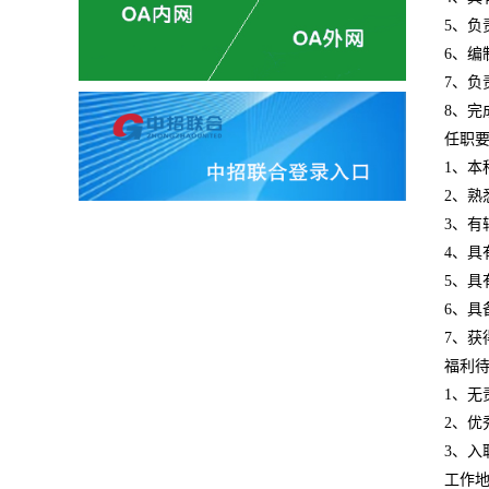
5、负
6、
7、负
8、完
任职
1、
2、熟
3、
4、具
5、
6、
7、获
福利
1、无
2、优
3、入
工作