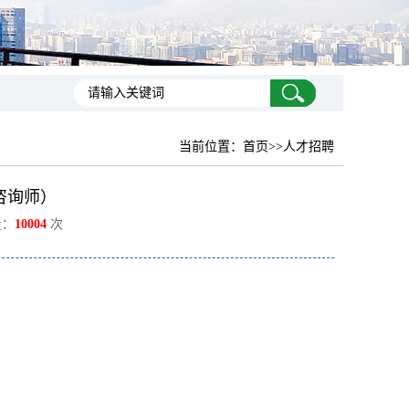
当前位置：
首页
>>人才招聘
咨询师）
量：
10004
次