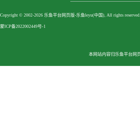
Copyright © 2002-2026 乐鱼平台网页版-乐鱼leyu(中国), All rights reserved
蒙ICP备2022002449号-1
本网站内容归乐鱼平台网页