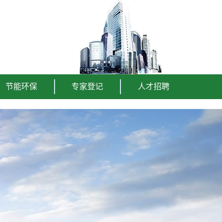
节能环保
专家登记
人才招聘