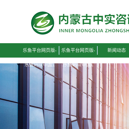
乐鱼平台网页版-
乐鱼平台网页版-
新闻动态
乐鱼leyu(中国),
乐鱼leyu(中国),